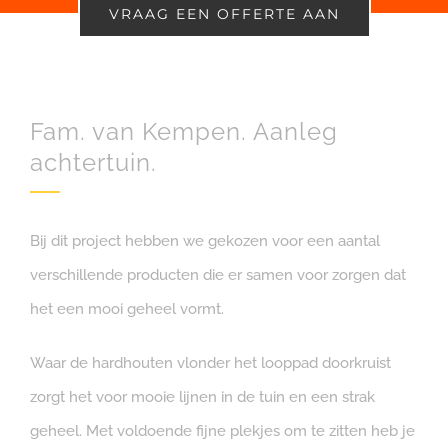
VRAAG EEN OFFERTE AAN
Fam. van Kempen. Aanleg
achtertuin.
Bij dit project hebben we gekozen voor een aantal
verschillende producten die er samen voor zorgen dat
het een mooi geheel vormt.
Waar de hardhouten vlonder het looppad doorkruist
zorgt het voor mooie lijnen in de tuin en een strak
geheel. Met voldoende fijne plekjes om te zitten heb je